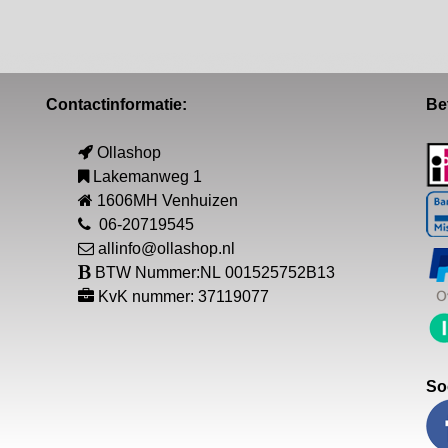
Contactinformatie:
Be
Ollashop
Lakemanweg 1
1606MH Venhuizen
06-20719545
allinfo@ollashop.nl
BTW Nummer:NL 001525752B13
KvK nummer: 37119077
So