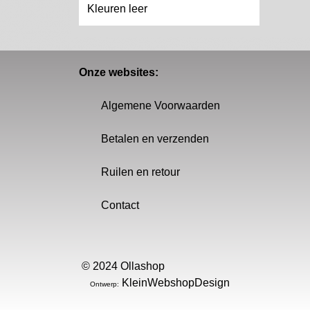
Kleuren leer
Onze websites:
Algemene Voorwaarden
Betalen en verzenden
Ruilen en retour
Contact
© 2024 Ollashop
KleinWebshopDesign
Ontwerp: